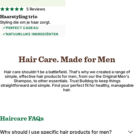
4.8
5 Reviews
star
Haarstyling trio
rating
Regio en taal
Styling die om je haar zorgt.
PERFECT CADEAU
NATUURLIJKE INGREDIËNTEN
Bevestigen
Hair Care. Made for Men
Wijzigen waar u verzendt om de valuta, verzendopties en de beschikbaarheid van
Hair care shouldn't be a battlefield. That's why we created a range of
simple, effective hair products for men, from our the Original Men's
Shampoo, to other essentials. Trust Bulldog to keep things
straightforward and simple. Find your perfect fit for healthy, manageable
hair.
Haircare FAQs
Why should I use specific hair products for men?