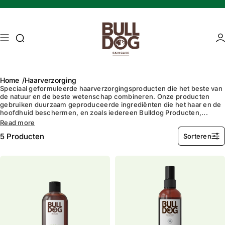
Skip naar inhoud
Toegang tot zoekopdracht
Ac
Home
Haarverzorging
Speciaal geformuleerde haarverzorgingsproducten die het beste van
de natuur en de beste wetenschap combineren. Onze producten
gebruiken duurzaam geproduceerde ingrediënten die het haar en de
Mature skin
Energising Skincare
hoofdhuid beschermen, en zoals iedereen Bulldog Producten,...
Read more
5
Producten
Sorteren