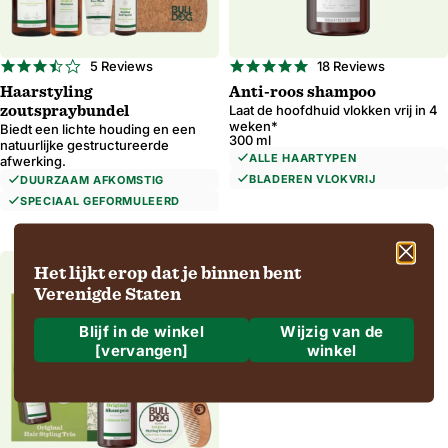
3.4
4.8
5 Reviews
18 Reviews
star
star
Haarstyling
Anti-roos shampoo
rating
rating
Laat de hoofdhuid vlokken vrij in 4
zoutspraybundel
weken*
Biedt een lichte houding en een
300 ml
natuurlijke gestructureerde
ALLE HAARTYPEN
afwerking.
BLADEREN VLOKVRIJ
DUURZAAM AFKOMSTIG
SPECIAAL GEFORMULEERD
Het lijkt erop dat je binnen bent
Verenigde Staten
Blijf in de winkel
Wijzig van de
[vervangen]
winkel
Waar gaan we naartoe?
Verzending naar