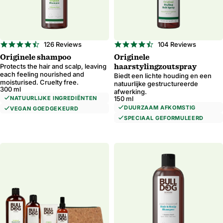
4.7
4.5
126 Reviews
104 Reviews
star
star
Originele shampoo
Originele
rating
rating
Protects the hair and scalp, leaving
haarstylingzoutspray
each feeling nourished and
Biedt een lichte houding en een
moisturised. Cruelty free.
natuurlijke gestructureerde
300 ml
afwerking.
NATUURLIJKE INGREDIËNTEN
150 ml
DUURZAAM AFKOMSTIG
VEGAN GOEDGEKEURD
SPECIAAL GEFORMULEERD